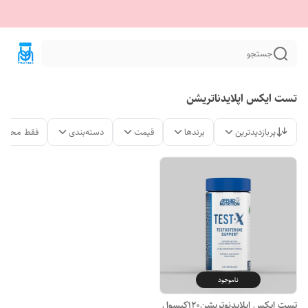
جستجو
تست ایکس اپلایدناتریشن
پربازدیدترین
برندها
قیمت
دسته‌بندی
فقط محصول
ناموجود
تست ایکس اپلایدنوتریشن120کپسول