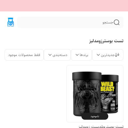
جستجو
تست بوسترزومدلبز
جدیدترین
برندها
دسته‌بندی
فقط محصولات موجود
ناموجود
تست بوسترویلدبست زومدلبز