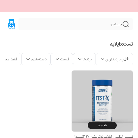
جستجو
تستxاپلاید
پربازدیدترین
برندها
قیمت
دسته‌بندی
فقط محصول
ناموجود
تست ایکس اپلایدنوتریشن120کپسول