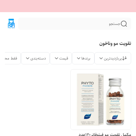
جستجو
تقویت مو وناخون
پربازدیدترین
برندها
قیمت
دسته‌بندی
فقط محصول
مکمل تقویت مو فیتوفانر120عدد