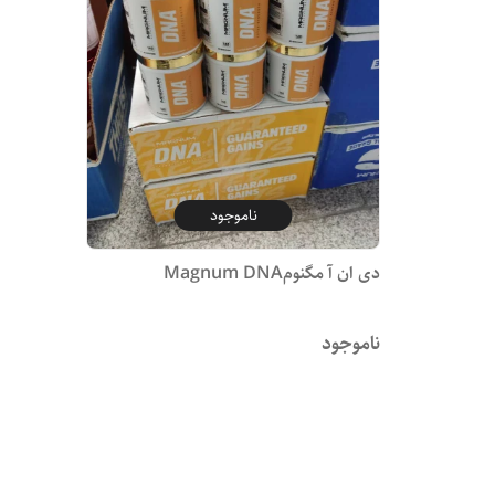
ناموجود
دی ان آ مگنومMagnum DNA
ناموجود