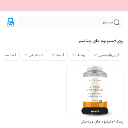
جستجو
روی+منیزیوم مای ویتامینز
پربازدیدترین
برندها
قیمت
دسته‌بندی
فقط محصول
ناموجود
زینک+منیزیوم مای ویتامینز