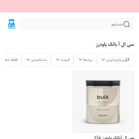
جستجو
سی ال آ بالک پاودرز
پربازدیدترین
برندها
قیمت
دسته‌بندی
فقط محصول
سی ال آبالک پاودرز Cla