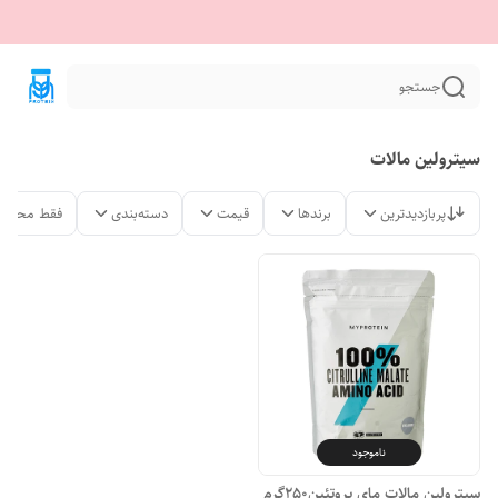
جستجو
سیترولین مالات
پربازدیدترین
برندها
قیمت
دسته‌بندی
فقط محصول
ناموجود
سیترولین مالات مای پروتئین250گرم