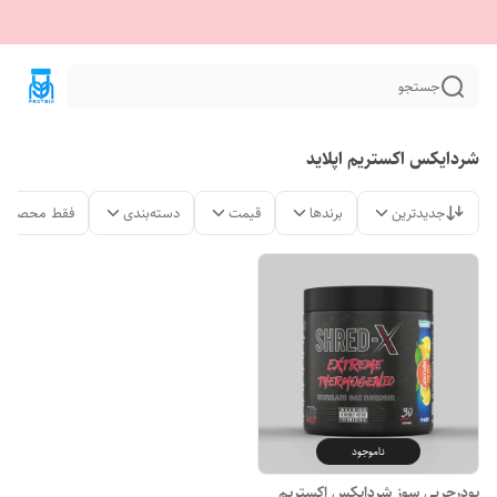
جستجو
شردایکس اکستریم اپلاید
جدیدترین
برندها
قیمت
دسته‌بندی
فقط محصولات
ناموجود
پودرچربی سوز شردایکس اکستریم