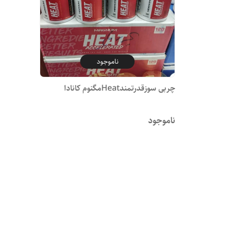
ناموجود
چربی سوزقدرتمندHeatمگنوم کانادا
ناموجود