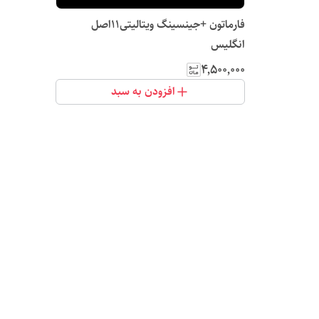
فارماتون +جینسینگ ویتالیتی11اصل
انگلیس
۴٬۵۰۰٬۰۰۰
افزودن به سبد