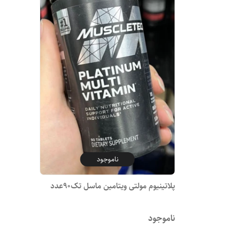
ناموجود
پلاتینیوم مولتی ویتامین ماسل تک90عدد
ناموجود