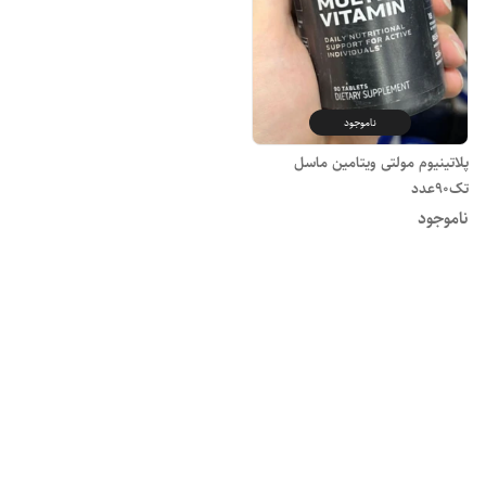
ناموجود
پلاتینیوم مولتی ویتامین ماسل
تک90عدد
ناموجود