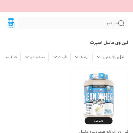
جستجو
لین وی ماسل اسپرت
پربازدیدترین
برندها
قیمت
دسته‌بندی
فقط محصول
ناموجود
لین وی ایزوله هیدرولیزه ماسل