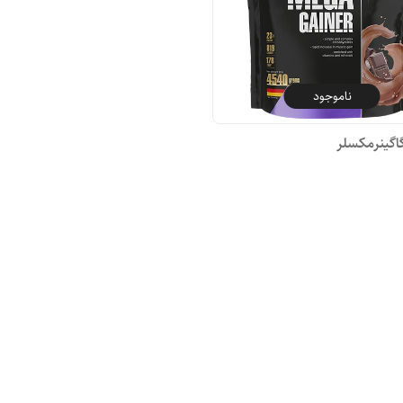
ناموجود
گینرمکسلر