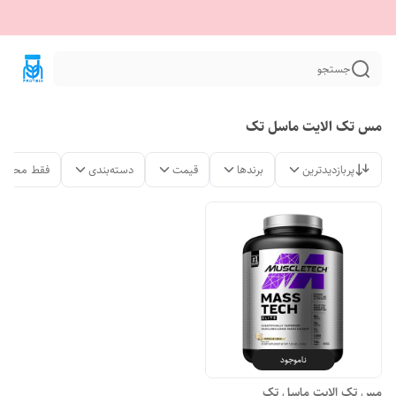
جستجو
مس تک الایت ماسل تک
پربازدیدترین
برندها
قیمت
دسته‌بندی
فقط محصول
ناموجود
مس تک الایت ماسل تک