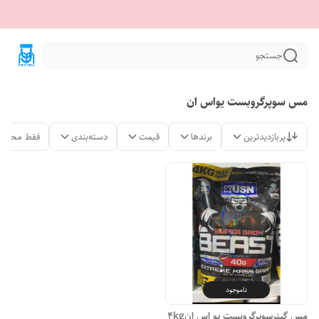
جستجو
مس سوپرگروبست یواس ان
پربازدیدترین
برندها
قیمت
دسته‌بندی
فقط محصول
ناموجود
مس گینرسوپرگروبست یو اس ان4kg