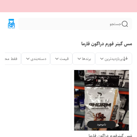
جستجو
مس گینر فورم دراگون فارما
پربازدیدترین
برندها
قیمت
دسته‌بندی
فقط محصول
ناموجود
مَس گینرفورم دراگون فارما