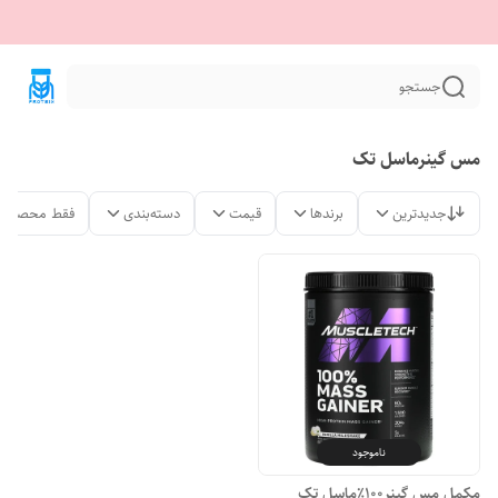
جستجو
مس گینرماسل تک
جدیدترین
برندها
قیمت
دسته‌بندی
فقط محصولات
ناموجود
مکمل مس گینر۱۰۰٪ماسل تک