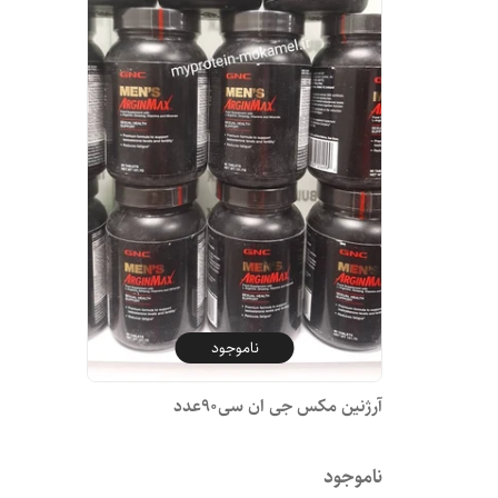
ناموجود
آرژنین مکس جی ان سی90عدد
ناموجود