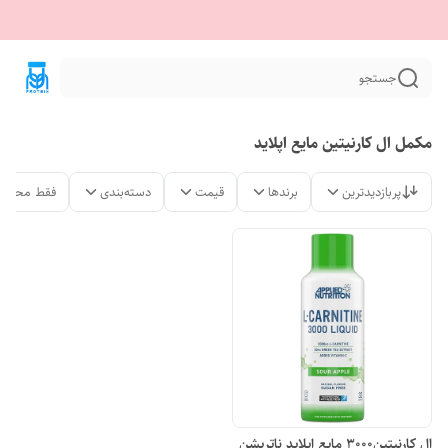
جستجو
مکمل ال کارنیتین مایع اپلاید
پربازدیدترین
برندها
قیمت
دسته‌بندی
فقط محصول
ال کارنیتین3000 مایع اپلاید ناتریشن