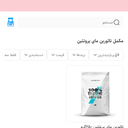
جستجو
مکمل تائورین مای پروتئین
پربازدیدترین
برندها
قیمت
دسته‌بندی
فقط محصول
تائورین مای پروتئین 250گرم