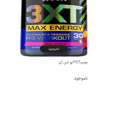
ناموجود
پمپ3XTیو اس ان
ناموجود