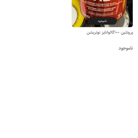
ناموجود
پروتئین 100گالوانایز نوتریشن
ناموجود