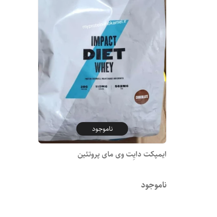
ناموجود
ایمپکت دایِت وی مای پروتئین
ناموجود