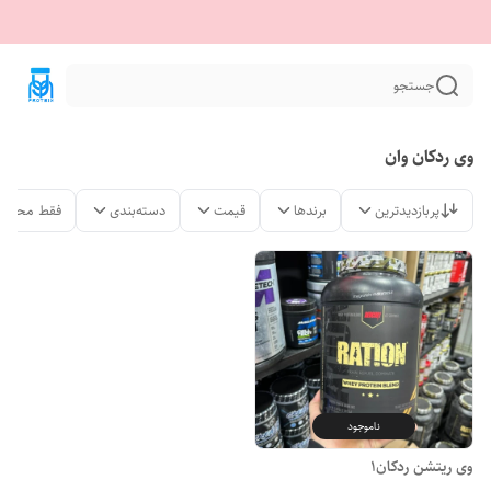
جستجو
وی ردکان وان
پربازدیدترین
برندها
قیمت
دسته‌بندی
فقط محصول
ناموجود
وی ریتشن ردکان1