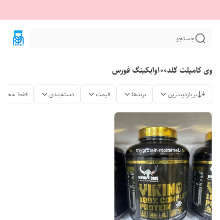
جستجو
وی کامپلت گلد۱۰۰وایکینگ فورس
پربازدیدترین
برندها
قیمت
دسته‌بندی
فقط محصول