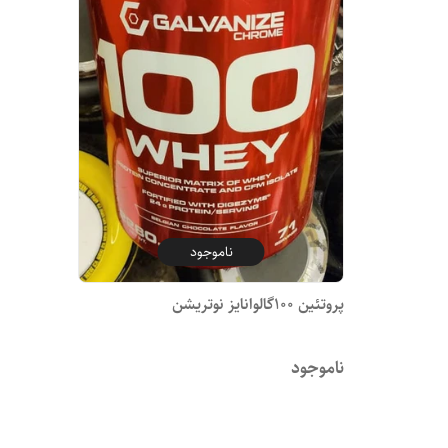
ناموجود
پروتئین 100گالوانایز نوتریشن
ناموجود