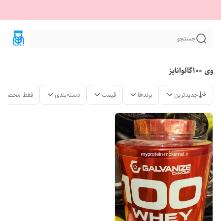
جستجو
وی 100گالوانایز
جدیدترین
برندها
قیمت
دسته‌بندی
فقط محصولات