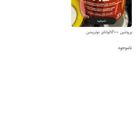
ناموجود
پروتئین 100گالوانایز نوتریشن
ناموجود