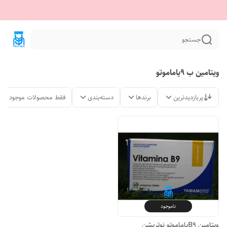
جستجو
ویتامین ب 9یاماموتو
پربازدیدترین
برندها
دسته‌بندی
فقط محصولات موجود
ناموجود
ویتامین B9یاماموتو نوتریشن