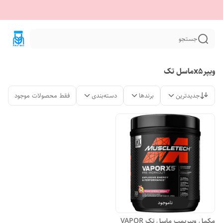
جستجو
ویپرx5ماسل تک
جدیدترین
برندها
دسته‌بندی
فقط محصولات موجود
ناموجود
مکمل ویپرپمپ ماسل تک VAPOR