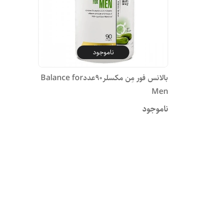
ناموجود
بالانس فور مِن مکسلر90عددBalance for
Men
ناموجود