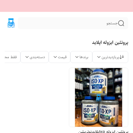
جستجو
پروتئین ایزوله اپلاید
پربازدیدترین
برندها
قیمت
دسته‌بندی
فقط محصول
پروتئین ایزوله xpاپلایدنوتریشن