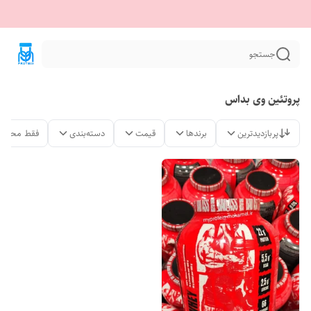
جستجو
پروتئین وی بداس
پربازدیدترین
برندها
قیمت
دسته‌بندی
فقط محصول