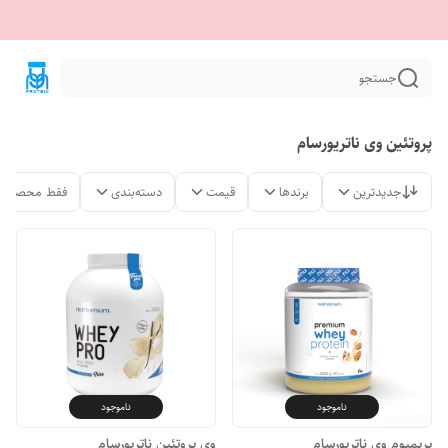
جستجو
پروتئین وی ناتریورسام
جدیدترین
برندها
قیمت
دسته‌بندی
فقط محصولات
ناموجود
ناموجود
پریمیوم وی ناتریورسام
وی پروتئین ناتریورسام