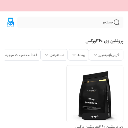
جستجو
پروتئین وی 360ورکس
پربازدیدترین
برندها
دسته‌بندی
فقط محصولات موجود
ناموجود
وی پروتئین 360دپروتئین ورکس