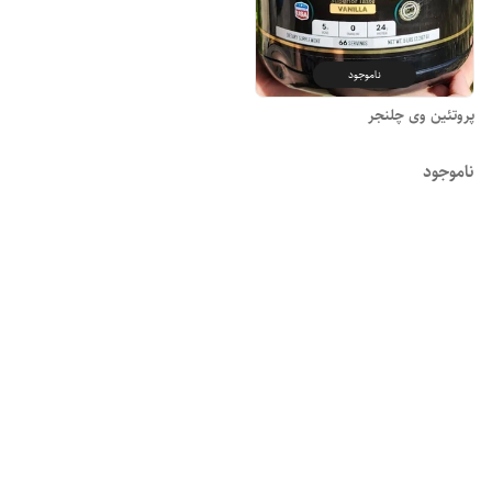
ناموجود
پروتئین وی چلنجر
ناموجود