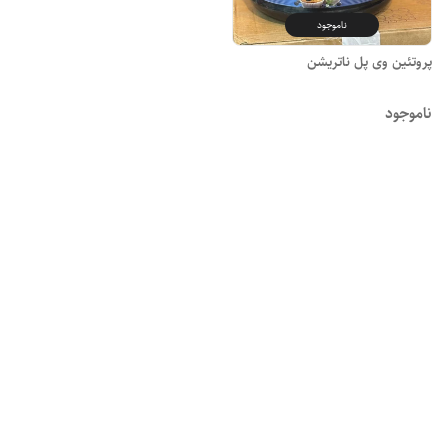
ناموجود
پروتئین وی پل ناتریشن
ناموجود