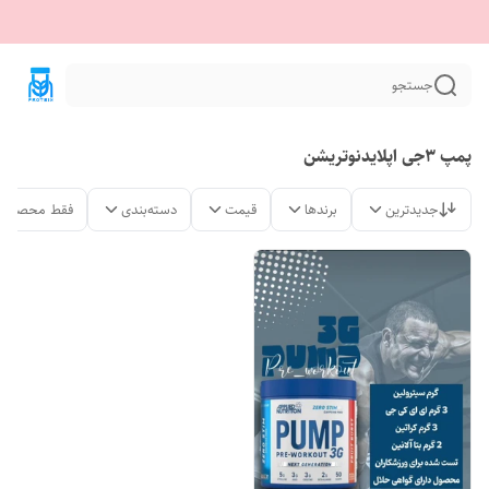
جستجو
پمپ 3جی اپلایدنوتریشن
جدیدترین
برندها
قیمت
دسته‌بندی
فقط محصولات