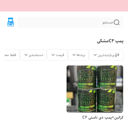
جستجو
پمپ C4مشکی
پربازدیدترین
برندها
قیمت
دسته‌بندی
فقط محصول
کراتین+پمپ دی ناستی C4