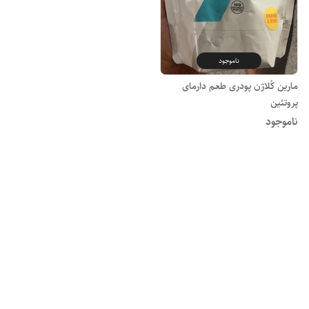
ناموجود
مارین کُلاژن پودری طعم دارمای
پروتئین
ناموجود