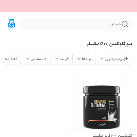
جستجو
پیورگلوتامین ۱۰۰٪مکسلر
پربازدیدترین
برندها
قیمت
دسته‌بندی
فقط محصول
ناموجود
گلوتامین 300گرم مکسلر