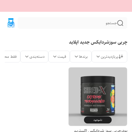
جستجو
چربی سوزشردایکس جدید اپلاید
پربازدیدترین
برندها
قیمت
دسته‌بندی
فقط محصول
ناموجود
پودرچربی سوز شردایکس اکستریم