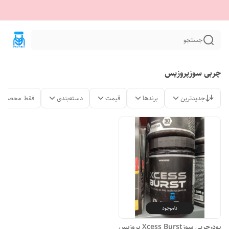
جستجو
چربی سوزپروزیس
جدیدترین
برندها
قیمت
دسته‌بندی
فقط محصولات
ناموجود
پودرچربی سوزXcess Burst پروزیس