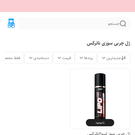
جستجو
ژل چربی سوزی ناترکس
جدیدترین
برندها
قیمت
دسته‌بندی
فقط محصولات
ناموجود
ژل چربی سوز لیپو6ناترکس