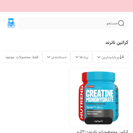
جستجو
کراتین ناترند
پربازدیدترین
برندها
دسته‌بندی
فقط محصولات موجود
ناموجود
کراتین مونوهیدرات ناترند300گرم