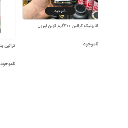
ناموجود
انابولیک کراتین 300گرم کوین لورون
ناموجود
کراتین پل
ناموجود