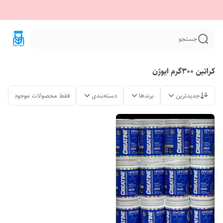
جستجو
کراتین 300گرم ایوژن
جدیدترین
برندها
دسته‌بندی
فقط محصولات موجود