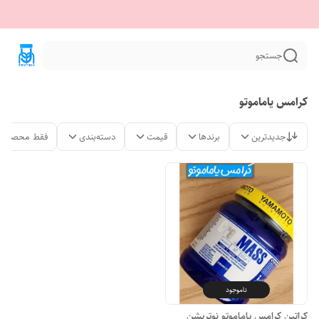
جستجو
کرامس یاماموتو
جدیدترین
برندها
قیمت
دسته‌بندی
فقط محصولات
ناموجود
کراتین کرامس یاماموتو نوتریشن