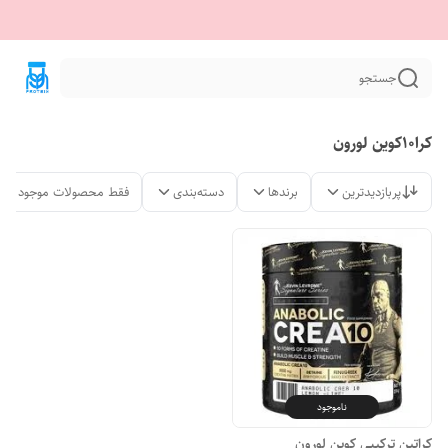
جستجو
کرا10کوین لورون
پربازدیدترین
برندها
دسته‌بندی
فقط محصولات موجود
ناموجود
کراتین ترکیبی کوین لورون